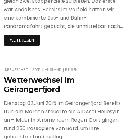
gleich zwei Etappenziele zu bieten. Das erste
war Andalsnes. Bereits im Vorfeld hatten wir
eine kombinierte Bus- und Bahn-
Panoramafahrt gebucht, die unmittelbar nach…
WEITERLESEN
|
|
|
KREUZFAHRT
2015
AUSLAND
REISEN
Wetterwechsel im
Geirangerfjord
Dienstag 02.Juni 2015 im Geirangerfjord Bereits
früh am Morgen steuerte die AIDAsol Hellesylt
an – leider in strömendem Regen. Dort gingen
rund 250 Passagiere von Bord, um ihre
gebuchten Landausflüge…