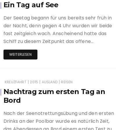
Ein Tag auf See
Der Seetag begann für uns bereits sehr früh in
der Nacht, denn gegen 4 Uhr wurden wir beide
fast zeitgleich wach. Anscheinend hatte das
Schiff zu diesem Zeitpunkt das offene…
WEITERLESEN
|
|
|
KREUZFAHRT
2015
AUSLAND
REISEN
Nachtrag zum ersten Tag an
Bord
Nach der Seenotrettungsübung und den ersten
Drinks an der Poolbar wurde es natürlich Zeit,
das Abendessen an Bord einem ersten Test zu