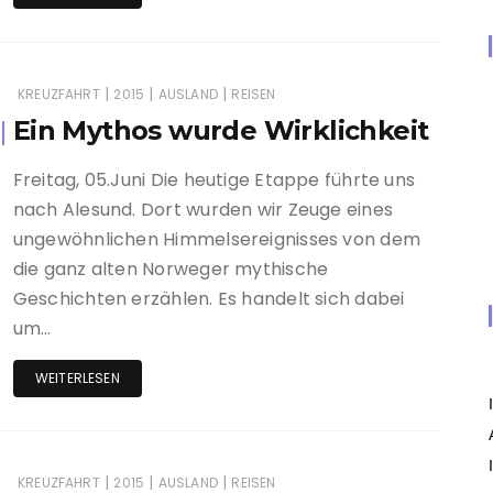
|
|
|
KREUZFAHRT
2015
AUSLAND
REISEN
Ein Mythos wurde Wirklichkeit
Freitag, 05.Juni Die heutige Etappe führte uns
nach Alesund. Dort wurden wir Zeuge eines
ungewöhnlichen Himmelsereignisses von dem
die ganz alten Norweger mythische
Geschichten erzählen. Es handelt sich dabei
um…
WEITERLESEN
|
|
|
KREUZFAHRT
2015
AUSLAND
REISEN