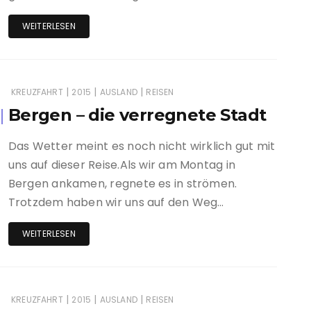
WEITERLESEN
|
|
|
KREUZFAHRT
2015
AUSLAND
REISEN
Bergen – die verregnete Stadt
Das Wetter meint es noch nicht wirklich gut mit
uns auf dieser Reise.Als wir am Montag in
Bergen ankamen, regnete es in strömen.
Trotzdem haben wir uns auf den Weg…
WEITERLESEN
|
|
|
KREUZFAHRT
2015
AUSLAND
REISEN