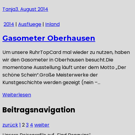
Tanja
3. August 2014
2014
|
Ausfluege
|
Inland
Gasometer Oberhausen
Um unsere RuhrTopCard mal wieder zu nutzen, haben
wir den Gasometer in Oberhausen besucht.Die
momentane Ausstellung läuft unter dem Motto „Der
schöne Schein“.Große Meisterwerke der
Kunstgeschichte werden gezeigt (nein –…
Weiterlesen
Beitragsnavigation
zurück
1
2
3
4
weiter
Unsere Reiseprofile auf „Find Penguins“