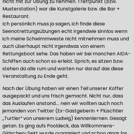
nicht mit zur Übung zu nehmen. Treffpunkt (bzw.
Musterstation) war die Kunstgalerie bzw. die Bar +
Restaurant.
Ich persönlich muss ja sagen, ich finde diese
Seenotrettungsübungen echt irgendwie sinnlos wenn
ich meine Schwimmweste nicht mitnehmen muss und
auch überhaupt nicht irgendwas von einem
Rettungsboot sehe. Das haben wir bei manchen AIDA-
Schiffen auch schon so erlebt. Sprich, es sitzen bzw.
stehen da alle rum und warten nur darauf das diese
Veranstaltung zu Ende geht.
Nach der Übung haben wir einen Teil unserer Koffer
ausgepackt und uns frisch gemacht. Nicht nur, dass
das Auslaufen anstand…. nein wir wollten auch noch
jemanden von Twitter (Ex-Gastgeberin + Plüschtier
„Turtler“ von unserem Ludwig) kennenlernen. Gesagt
getan. Es ging aufs Pooldeck, das Willkommens-
Gläschen-Sekt wurde organisiert und schon gings los.