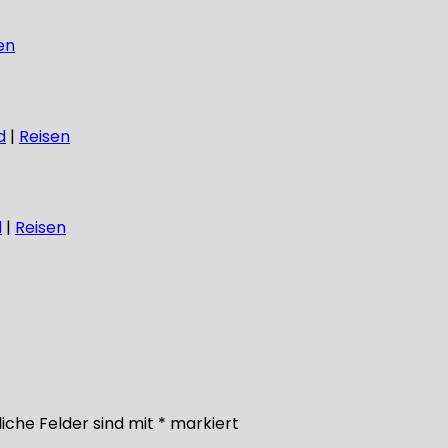
en
d
|
Reisen
d
|
Reisen
iche Felder sind mit
*
markiert