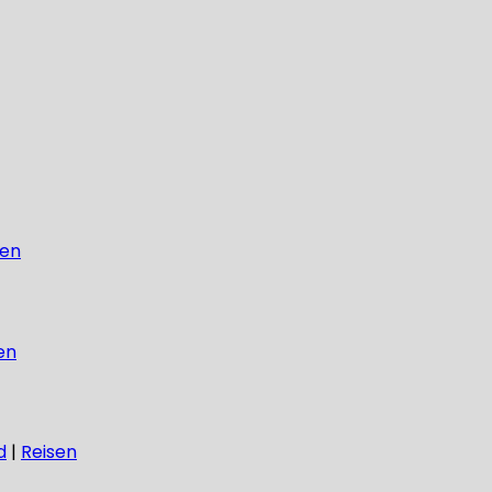
sen
en
d
|
Reisen