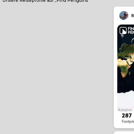
Unsere Reiseprofile auf „Find Penguins“