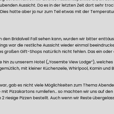
benden Aussicht. Da es in der letzten Zeit dort sehr tro
es hatte aber ja nur zum Teil etwas mit der Temperatur
 den Bridalveil Fall sehen kann, wurden wir bitter ent
dings war die restliche Aussicht wieder einmal beeindruc
s großen Gift-Shops natürlich nicht fehlen. Das ein oder 
 hin zu unserem Hotel („Yosemite View Lodge“), welches i
emütlich, mit kleiner Küchenzeile, Whirlpool, Kamin und 
 war, gab es nicht viele Möglichkeiten zum Thema Abend
e mit Pizzakartons rumliefen… so machten wir uns auf den W
n 2 riesige Pizzen bestellt. Auch wenn wir Reste übergela