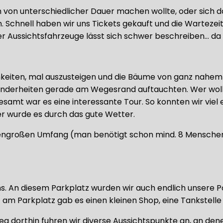
on unterschiedlicher Dauer machen wollte, oder sich d
en. Schnell haben wir uns Tickets gekauft und die Warteze
 Aussichtsfahrzeuge lässt sich schwer beschreiben… da hi
hkeiten, mal auszusteigen und die Bäume von ganz nahem z
onderheiten gerade am Wegesrand auftauchten. Wer wollt
gesamt war es eine interessante Tour. So konnten wir vie
mer wurde es durch das gute Wetter.
iesengroßen Umfang (man benötigt schon mind. 8 Mensc
ms. An diesem Parkplatz wurden wir auch endlich unsere
 am Parkplatz gab es einen kleinen Shop, eine Tankstelle
g dorthin fuhren wir diverse Aussichtspunkte an, an dene