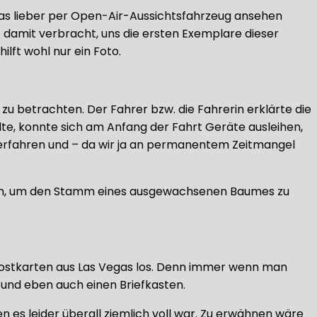
as lieber per Open-Air-Aussichtsfahrzeug ansehen
it damit verbracht, uns die ersten Exemplare dieser
lft wohl nur ein Foto.
u betrachten. Der Fahrer bzw. die Fahrerin erklärte die
e, konnte sich am Anfang der Fahrt Geräte ausleihen,
l erfahren und – da wir ja an permanentem Zeitmangel
hen, um den Stamm eines ausgewachsenen Baumes zu
 Postkarten aus Las Vegas los. Denn immer wenn man
 und eben auch einen Briefkasten.
n es leider überall ziemlich voll war. Zu erwähnen wäre