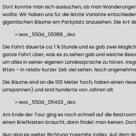
Dort konnte man sich aussuchen, ob man Wanderungen v
wollte. Wir haben uns für die letzte Variante entschied
gigantischen Bäume am Parkplatz anzusehen. Die Art der
Die Fahrt dauerte ca. 1 ¼ Stunde und es gab zwei Möglic
ganze Fahrt über, was es zu sehen gab und welche Bes
um alles in seiner eigenen Landessprache zu hören. Ins
litten – in relativ kurzer Zeit viel sehen. Noch angeneh
Die Bäume sind an die 100 Meter hoch, haben einen r
umspannen) und sind hunderte von Jahren alt.
Am Ende der Tour ging es noch schnell auf die Restroo
einen Briefkasten braucht, dann findet man keinen. Dort
Nun ging es weiter Richtung Yosemite Valley. Auf dem We