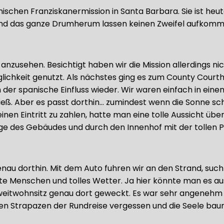
ischen Franziskanermission in Santa Barbara. Sie ist heu
il und das ganze Drumherum lassen keinen Zweifel aufkomm
nzusehen. Besichtigt haben wir die Mission allerdings ni
glichkeit genutzt. Als nächstes ging es zum County Cou
ch der spanische Einfluss wieder. Wir waren einfach in e
 ließ. Aber es passt dorthin… zumindest wenn die Sonne
en Eintritt zu zahlen, hatte man eine tolle Aussicht üb
ge des Gebäudes und durch den Innenhof mit der tollen P
enau dorthin. Mit dem Auto fuhren wir an den Strand, suc
nte Menschen und tolles Wetter. Ja hier könnte man es a
eitwohnsitz genau dort geweckt. Es war sehr angenehm
gen Strapazen der Rundreise vergessen und die Seele bau