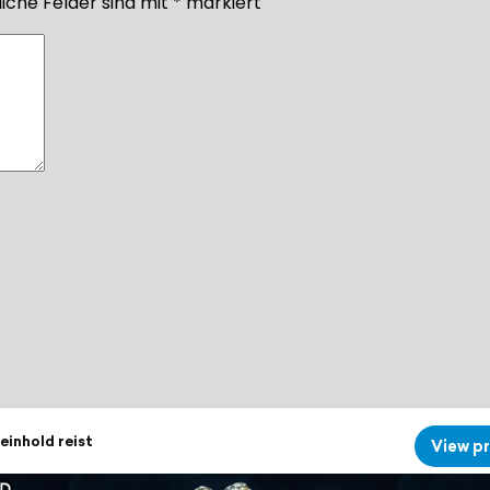
iche Felder sind mit
*
markiert