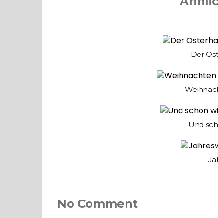
Ähnli
Der Os
Weihnach
Und sch
Ja
No Comment