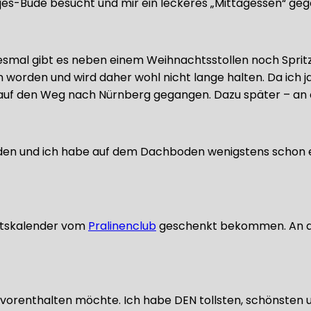
jes-Bude besucht und mir ein leckeres „Mittagessen“ geg
 Diesmal gibt es neben einem Weihnachtsstollen noch S
 worden und wird daher wohl nicht lange halten. Da ich j
auf den Weg nach Nürnberg gegangen. Dazu später – an a
worden und ich habe auf dem Dachboden wenigstens scho
entskalender vom
Pralinenclub
geschenkt bekommen. An die
cht vorenthalten möchte. Ich habe DEN tollsten, schöns