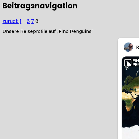
Beitragsnavigation
zurück
1
…
6
7
8
Unsere Reiseprofile auf „Find Penguins“